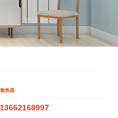
式散热器
13662168997