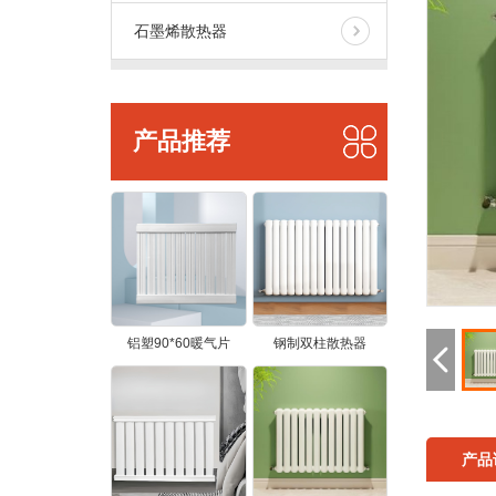
石墨烯散热器
产品推荐
铝塑90*60暖气片
钢制双柱散热器
产品