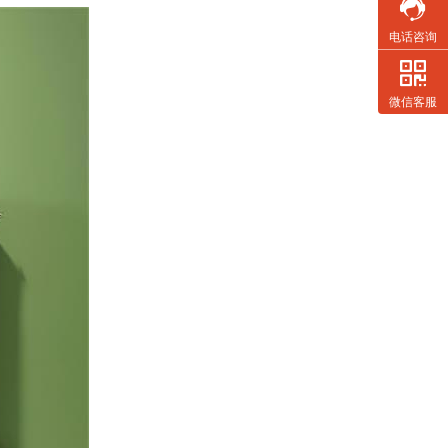

咨询
13662
电话咨询

微
微信客服