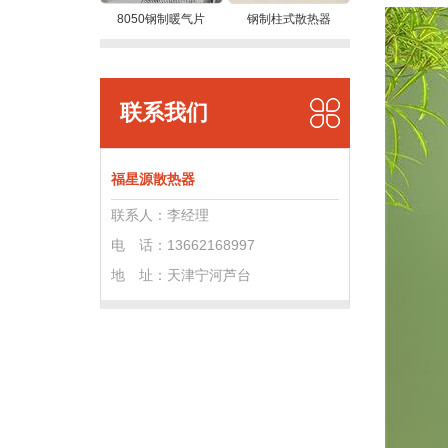
8050钢制暖气片
钢制柱式散热器
联系我们
福星源散热器
联系人：李经理
电 话：13662168997
地 址：
天津宁河芦台